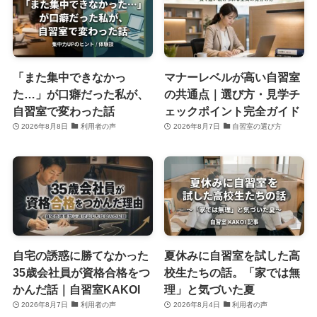
「また集中できなかっ
マナーレベルが高い自習室
た…」が口癖だった私が、
の共通点｜選び方・見学チ
自習室で変わった話
ェックポイント完全ガイド
2026年8月8日
利用者の声
2026年8月7日
自習室の選び方
自宅の誘惑に勝てなかった
夏休みに自習室を試した高
35歳会社員が資格合格をつ
校生たちの話。「家では無
かんだ話｜自習室KAKOI
理」と気づいた夏
2026年8月7日
利用者の声
2026年8月4日
利用者の声