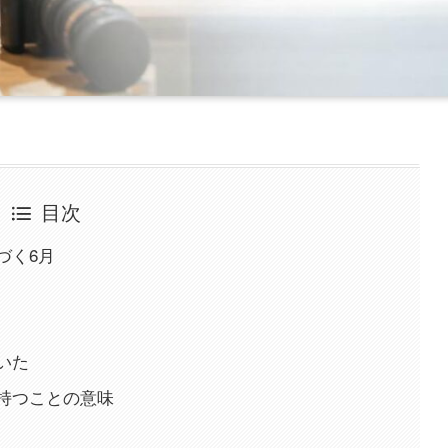
目次
づく6月
いた
持つことの意味