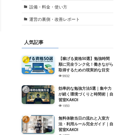
設備・料金・使い方
運営の裏側・改善レポート
人気記事
【稼げる資格50選】勉強時間
順に完全ランク化！働きながら
取得するための現実的な目安
9932
効率的な勉強方法5選｜集中力
が続く環境づくりと時間術｜自
習室KAKOI
1950
無料体験当日の流れと入室方
法・利用ルール完全ガイド｜自
習室KAKOI