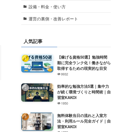
設備・料金・使い方
運営の裏側・改善レポート
人気記事
【稼げる資格50選】勉強時間
順に完全ランク化！働きながら
取得するための現実的な目安
9932
効率的な勉強方法5選｜集中力
が続く環境づくりと時間術｜自
習室KAKOI
1950
無料体験当日の流れと入室方
法・利用ルール完全ガイド｜自
習室KAKOI