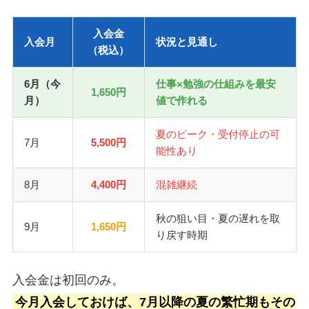
入会金
入会月
状況と見通し
（税込）
6月（今
仕事×勉強の仕組みを最安
1,650円
月）
値で作れる
夏のピーク・受付停止の可
7月
5,500円
能性あり
8月
4,400円
混雑継続
秋の狙い目・夏の遅れを取
9月
1,650円
り戻す時期
入会金は初回のみ。
今月入会しておけば、7月以降の夏の繁忙期もその