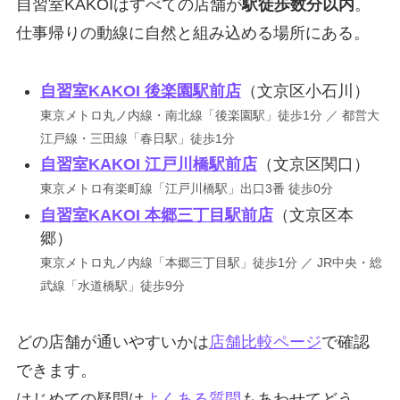
自習室KAKOIはすべての店舗が
駅徒歩数分以内
。
仕事帰りの動線に自然と組み込める場所にある。
自習室KAKOI 後楽園駅前店
（文京区小石川）
東京メトロ丸ノ内線・南北線「後楽園駅」徒歩1分 ／ 都営大
江戸線・三田線「春日駅」徒歩1分
自習室KAKOI 江戸川橋駅前店
（文京区関口）
東京メトロ有楽町線「江戸川橋駅」出口3番 徒歩0分
自習室KAKOI 本郷三丁目駅前店
（文京区本
郷）
東京メトロ丸ノ内線「本郷三丁目駅」徒歩1分 ／ JR中央・総
武線「水道橋駅」徒歩9分
どの店舗が通いやすいかは
店舗比較ページ
で確認
できます。
はじめての疑問は
よくある質問
もあわせてどう