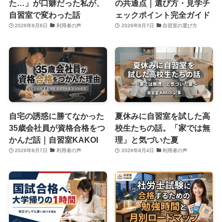
た…」が口癖だった私が、
の共通点｜選び方・見学チ
自習室で変わった話
ェックポイント完全ガイド
2026年8月8日
利用者の声
2026年8月7日
自習室の選び方
自宅の誘惑に勝てなかった
夏休みに自習室を試した高
35歳会社員が資格合格をつ
校生たちの話。「家では無
かんだ話｜自習室KAKOI
理」と気づいた夏
2026年8月7日
利用者の声
2026年8月4日
利用者の声