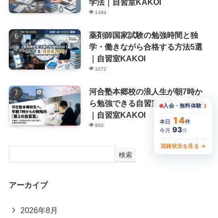
学法｜自習室KAKOI
1494
薬剤師国家試験の勉強時間と独
学・働きながら合格する方法5選
｜自習室KAKOI
1072
河合塾本郷校の浪人生が朝7時か
ら勉強できる自習室を選んだ理由
›
入会・無料体験
｜自習室KAKOI
14
本日
件
900
93
今月
件
混雑状況を見る →
検索
アーカイブ
2026年8月