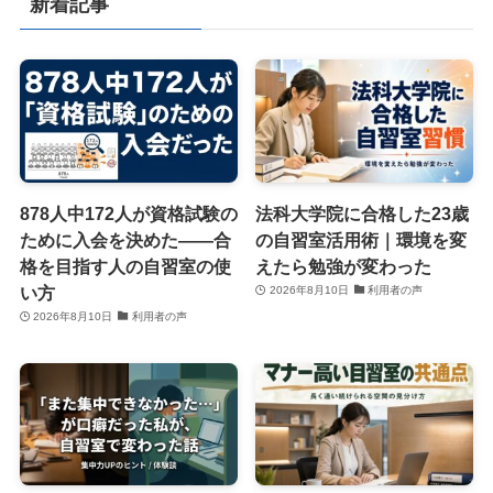
新着記事
878人中172人が資格試験の
法科大学院に合格した23歳
ために入会を決めた——合
の自習室活用術｜環境を変
格を目指す人の自習室の使
えたら勉強が変わった
い方
2026年8月10日
利用者の声
2026年8月10日
利用者の声