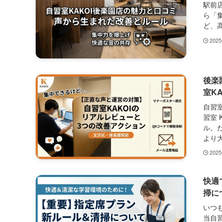
駅前
ら「
ど、高
202
後楽
室KA
自習
習室 
ル。
より大
202
快適
掃に
いつ
当自