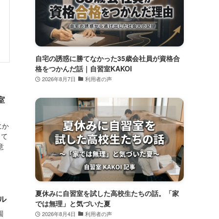
自宅の誘惑に勝てなかった35歳会社員が資格合
格をつかんだ話｜自習室KAKOI
2026年8月7日
利用者の声
室
にか
って
意
夏休みに自習室を試した高校生たちの話。「家
ル
では無理」と気づいた夏
園
2026年8月4日
利用者の声