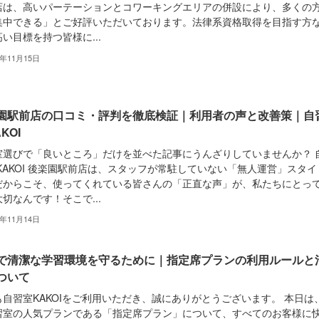
店は、高いパーテーションとコワーキングエリアの併設により、多くの
集中できる」とご好評いただいております。法律系資格取得を目指す方
い目標を持つ皆様に...
5年11月15日
園駅前店の口コミ・評判を徹底検証｜利用者の声と改善策｜自
KOI
室選びで「良いところ」だけを並べた記事にうんざりしていませんか？ 
KAKOI 後楽園駅前店は、スタッフが常駐していない「無人運営」スタイ
だからこそ、使ってくれている皆さんの「正直な声」が、私たちにとっ
切なんです！そこで...
5年11月14日
で清潔な学習環境を守るために｜指定席プランの利用ルールと
ついて
も自習室KAKOIをご利用いただき、誠にありがとうございます。 本日は
習室の人気プランである「指定席プラン」について、すべてのお客様に