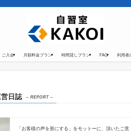
ご入会
月額料金プラン
時間貸しプラン
FAQ
利用者
運営日誌
– REPORT –
「お客様の声を形にする」をモットーに、頂いたご意