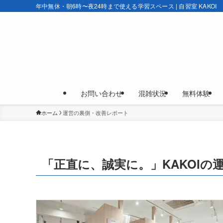
年中無休・朝6時〜夜24時まで使える学習スペース | 自習室 KAKOI
お問い合わせ
混雑状況
無料体験
ホーム
運営の裏側・改善レポート
「正直に、誠実に。」KAKOIの