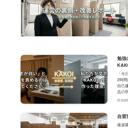
勉強
KAK
「今
2時
自己
志の弱
202
自習
後楽