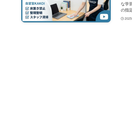
な学
の指定
202