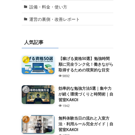
設備・料金・使い方
運営の裏側・改善レポート
人気記事
【稼げる資格50選】勉強時間
順に完全ランク化！働きながら
取得するための現実的な目安
9892
効率的な勉強方法5選｜集中力
が続く環境づくりと時間術｜自
習室KAKOI
1942
無料体験当日の流れと入室方
法・利用ルール完全ガイド｜自
習室KAKOI