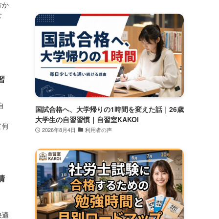
方か
な
習
自
国試合格へ、大学帰りの1時間を変えた話｜26歳
大学生の自習習慣｜自習室KAKOI
て何
2026年8月4日
利用者の声
清
、
快適