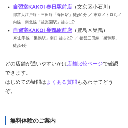
自習室KAKOI 春日駅前店
（文京区小石川）
都営大江戸線・三田線「春日駅」徒歩1分 ／ 東京メトロ丸ノ
内線・南北線「後楽園駅」徒歩1分
自習室KAKOI 巣鴨駅前店
（豊島区巣鴨）
JR山手線「巣鴨駅」南口 徒歩2分 ／ 都営三田線「巣鴨駅」
徒歩4分
どの店舗が通いやすいかは
店舗比較ページ
で確認
できます。
はじめての疑問は
よくある質問
もあわせてどう
ぞ。
無料体験のご案内