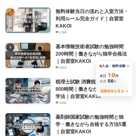
無料体験当日の流れと入室方法・
利用ルール完全ガイド｜自習室
KAKOI
1760
基本情報技術者試験の勉強時間
200時間｜働きながら独学合格法
｜自習室KAKOI
›
入会・無料体験
1624
10
本日
件
56
税理士試験 消費税法の勉強時間
今月
件
800時間｜働きながら合格する独
混雑状況を見る →
学法｜自習室KAKOI
1432
薬剤師国家試験の勉強時間と独
学・働きながら合格する方法5選
｜自習室KAKOI