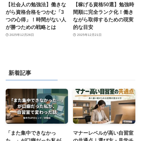
【社会人の勉強法】働きな
【稼げる資格50選】勉強時
がら資格合格をつかむ「3
間順に完全ランク化！働き
つの心得」！時間がない人
ながら取得するための現実
が勝つための戦略とは
的な目安
2025年12月26日
2025年12月21日
新着記事
「また集中できなかっ
マナーレベルが高い自習室
た…」が口癖だった私が、
の共通点｜選び方・見学チ