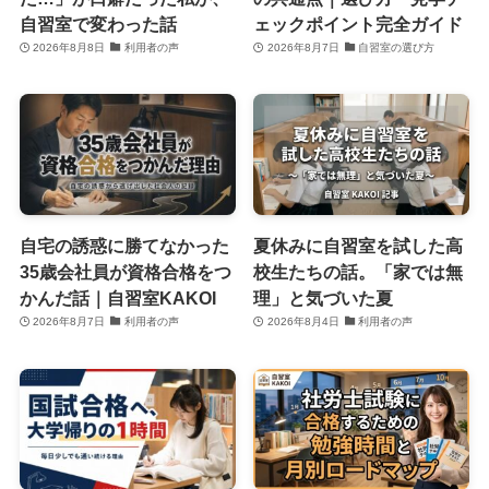
自習室で変わった話
ェックポイント完全ガイド
2026年8月8日
利用者の声
2026年8月7日
自習室の選び方
自宅の誘惑に勝てなかった
夏休みに自習室を試した高
35歳会社員が資格合格をつ
校生たちの話。「家では無
かんだ話｜自習室KAKOI
理」と気づいた夏
2026年8月7日
利用者の声
2026年8月4日
利用者の声